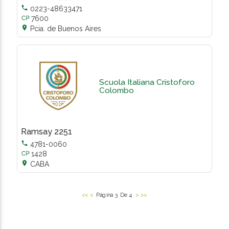

0223-48633471
7600

Pcia. de Buenos Aires
Scuola Italiana Cristoforo
Colombo
Ramsay 2251

4781-0060
1428

CABA
<<
<
Página 3 De 4
>
>>