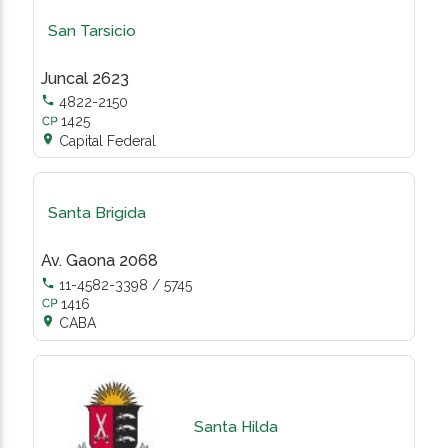
San Tarsicio
Juncal 2623

4822-2150
1425

Capital Federal
Santa Brigida
Av. Gaona 2068

11-4582-3398 / 5745
1416

CABA
Santa Hilda