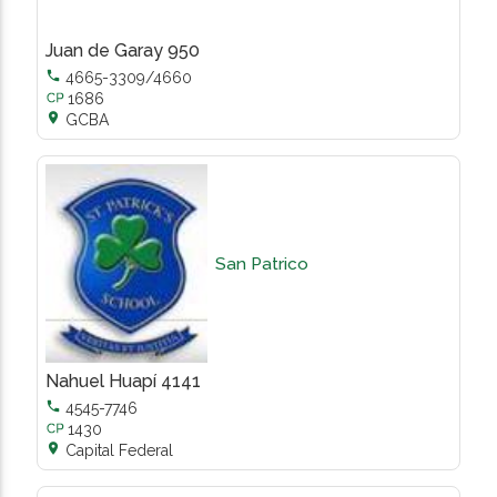
Juan de Garay 950

4665-3309/4660
1686

GCBA
San Patrico
Nahuel Huapí 4141

4545-7746
1430

Capital Federal