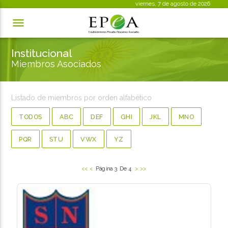
viernes, 7 de agosto de 2026

Institucional
Miembros Asociados
Listado de miembros por orden alfabético
TODOS
ABC
DEF
GHI
JKL
MNO
PQR
STU
VWX
YZ
<<
<
Página 3 De 4
>
>>