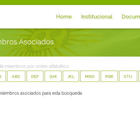
Home
Institucional
Docum
bros Asociados
de miembros por orden alfabético
S
ABC
DEF
GHI
JKL
MNO
PQR
STU
miembros asociados para esta busqueda.