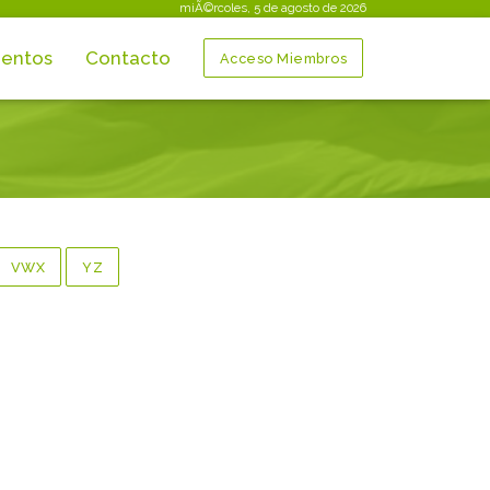
miÃ©rcoles, 5 de agosto de 2026
entos
Contacto
Acceso Miembros
VWX
YZ