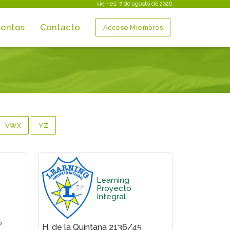
viernes, 7 de agosto de 2026
entos
Contacto
Acceso Miembros
VWX
YZ
Learning
Proyecto
Integral
5
H. de la Quintana 2136/45