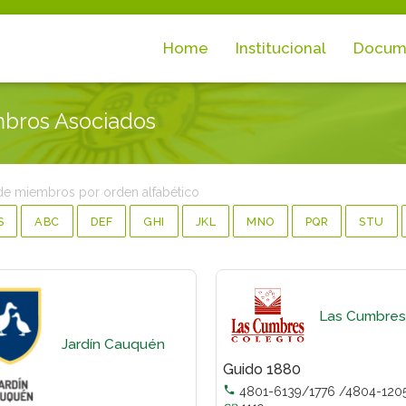
Home
Institucional
Docum
bros Asociados
de miembros por orden alfabético
S
ABC
DEF
GHI
JKL
MNO
PQR
STU
Las Cumbres
Jardín Cauquén
Guido 1880

4801-6139/1776 /4804-120