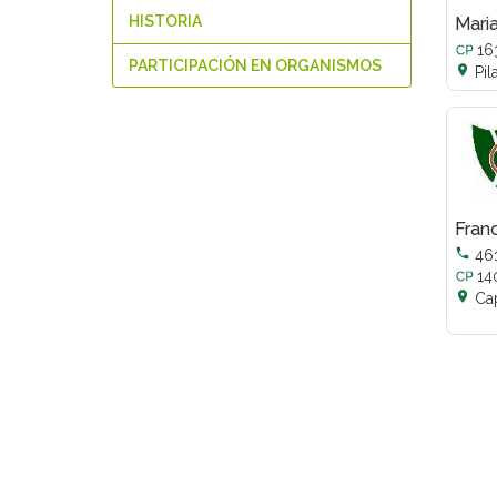
HISTORIA
Mari
16
PARTICIPACIÓN EN ORGANISMOS

Pil
Fran

46
14

Cap