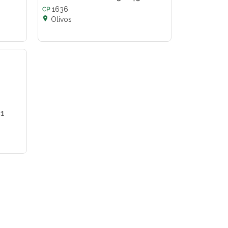
1636

Olivos
1