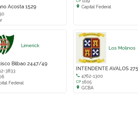
1119
ano Acosta 1529

Capital Federal
30
ar
Limerick
Los Molinos
cisco Bilbao 2447/49
INTENDENTE AVALOS 275
12-3833

4762-1300
06
1605
ital Federal

GCBA