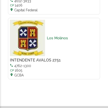

4612-3833
1406

Capital Federal
Los Molinos
INTENDENTE AVALOS 2751

4762-1300
1605

GCBA