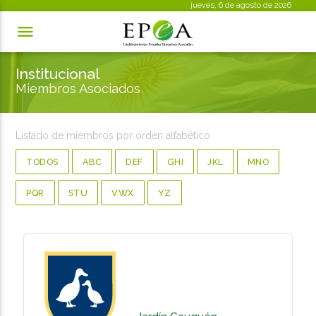
jueves, 6 de agosto de 2026

Institucional
Miembros Asociados
Listado de miembros por orden alfabético
TODOS
ABC
DEF
GHI
JKL
MNO
PQR
STU
VWX
YZ