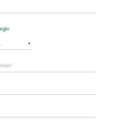
egio
▼
legio*