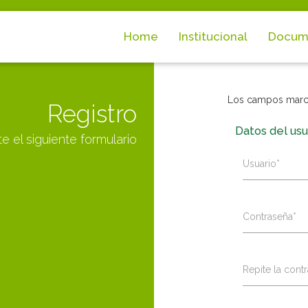
Home
Institucional
Docum
Los campos marca
Registro
Datos del usu
 el siguiente formulario
Usuario*
Contraseña*
Repite la cont