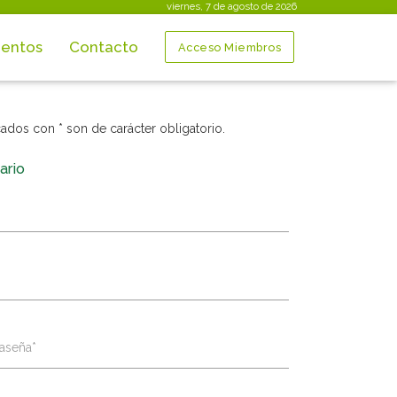
viernes, 7 de agosto de 2026
entos
Contacto
Acceso Miembros
dos con * son de carácter obligatorio.
ario
raseña*